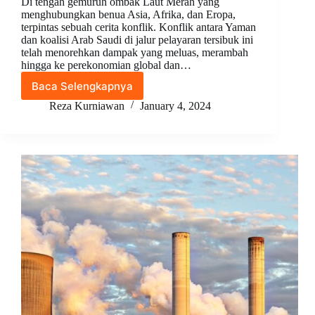
Di tengah gemuruh ombak Laut Merah yang
menghubungkan benua Asia, Afrika, dan Eropa,
terpintas sebuah cerita konflik. Konflik antara Yaman
dan koalisi Arab Saudi di jalur pelayaran tersibuk ini
telah menorehkan dampak yang meluas, merambah
hingga ke perekonomian global dan…
Baca Selengkapnya
Pengaruh
Konflik
Reza Kurniawan
January 4, 2024
di
Laut
Merah
Terhadap
Ekspor
dan
Impor